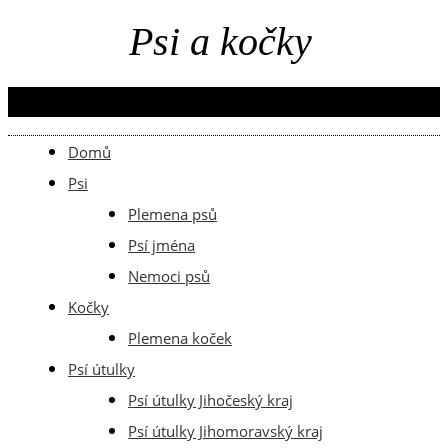
Menu
Domů
Psi
Plemena psů
Psí jména
Nemoci psů
Kočky
Plemena koček
Psí útulky
Psí útulky Jihočeský kraj
Psí útulky Jihomoravský kraj